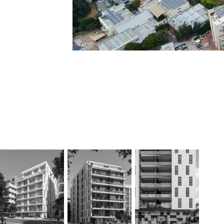
מתחם 
מרדכי
בלוך
רוטשילד