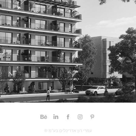
חוני המעגל 7-9 ת"א
® עמרי רון אדריכלים בע"מ